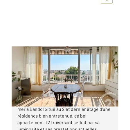
BANDOL 83
2
44,05 m
, 2 pièces
Ref : 1381
Appartement à vendre
269 000 €
À vendre Appartement T2 rénové avec vue
mer à Bandol Situé au 2 et dernier étage d'une
résidence bien entretenue, ce bel
appartement T2 traversant séduit par sa
luminosité et ses prestations actuelles.