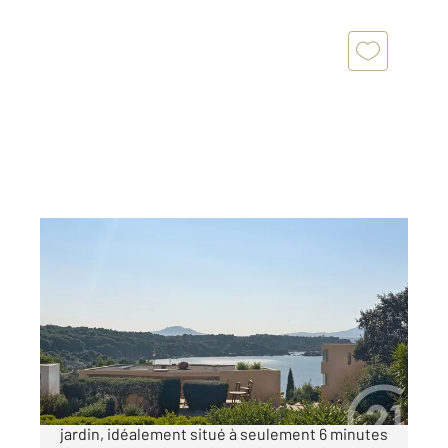
BANDOL 83
2
28,76 m
, 2 pièces
Ref : 1574
Appartement à vendre
229 900 €
Découvrez ce bel appartement T2 en rez-de-
jardin, idéalement situé à seulement 6 minutes