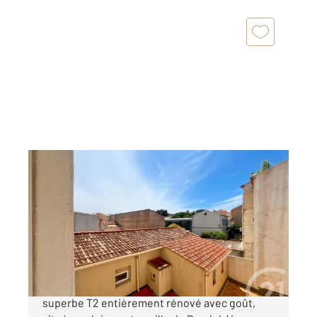
BANDOL 83
2
28 m
, 2 pièces
Ref : 1059
Appartement à vendre
220 000 €
Nouveauté Century 21 ! Venez découvrir ce
superbe T2 entièrement rénové avec goût,