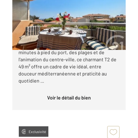
49 m
, 2 pièces
Ref : 1221
Appartement F2 à vendre
283 000 €
Le confort au cœur de Bandol À quelques
minutes à pied du port, des plages et de
l'animation du centre-ville, ce charmant T2 de
49 m² offre un cadre de vie idéal, entre
douceur méditerranéenne et praticité au
quotidien ...
Voir le détail du bien
Exclusivité