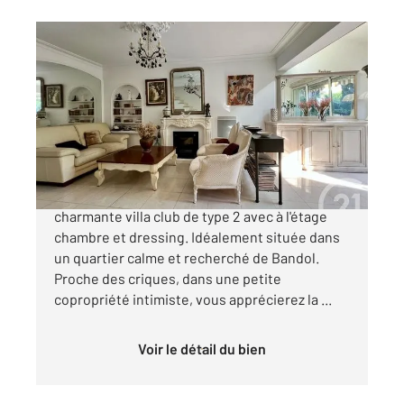
BANDOL 83
2
47,58 m
, 3 pièces
Ref : 718
Appartement T2 à vendre
315 700 €
BANDOL VILLA CLUB Venez découvrir cette
charmante villa club de type 2 avec à l'étage
chambre et dressing. Idéalement située dans
un quartier calme et recherché de Bandol.
Proche des criques, dans une petite
copropriété intimiste, vous apprécierez la ...
Voir le détail du bien