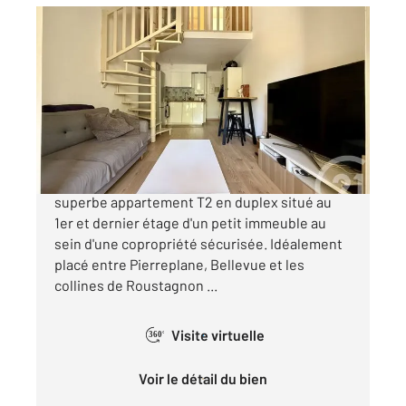
BANDOL 83
2
31 m
, 2 pièces
Ref : 1620
Appartement Duplex à vendre
189 500 €
À Bandol, sur la Côte d'Azur, découvrez ce
superbe appartement T2 en duplex situé au
1er et dernier étage d'un petit immeuble au
sein d'une copropriété sécurisée. Idéalement
placé entre Pierreplane, Bellevue et les
collines de Roustagnon ...
Visite virtuelle
360°
Voir le détail du bien