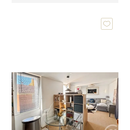
BANDOL 83
2
33,52 m
, 2 pièces
Ref : 1375
Appartement à vendre
198 000 €
Exclusivité Century21 Bandol Immobilière