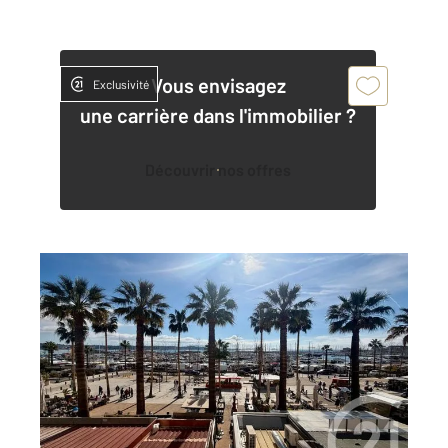
Vous envisagez
Exclusivité
une carrière dans l'immobilier ?
Découvrir nos offres
BANDOL 83
2
43 m
, 2 pièces
Ref : 1544
Appartement à vendre
299 000 €
Visiter le site dédié