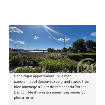
BANDOL 83
2
26 m
, 1 pièce
Ref : 1433
Appartement T1 à vendre
182 000 €
Visiter le site dédié
Magnifique appartement ! Vue mer
panoramique! découvrez ce grand studio très
bien aménagé à 2 pas de la mer et du Port de
Bandol ! Idéal investissement saisonnier ou
pied à terre.