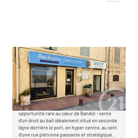
BANDOL 83
2
31 m
Ref : 1636
à vendre
40 000 €
Bandol - En exclusivité , découvrez une
opportunité rare au cœur de Bandol : vente
d'un droit au bail idéalement situé en seconde
ligne derrière le port, en hyper centre, au sein
d'une rue piétonne passante et stratégique.