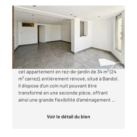
BANDOL 83
2
34,16 m
, 1 pièce
Ref : 1321
Appartement T1 à vendre
212 000 €
NOUVEAUTE CENTURY 21 BANDOL Découvrez
cet appartement en rez-de-jardin de 34 m² (24
m² carrez), entièrement rénové, situé à Bandol.
Il dispose d'un coin nuit pouvant être
transformé en une seconde pièce, offrant
ainsi une grande flexibilité d'aménagement ...
Voir le détail du bien