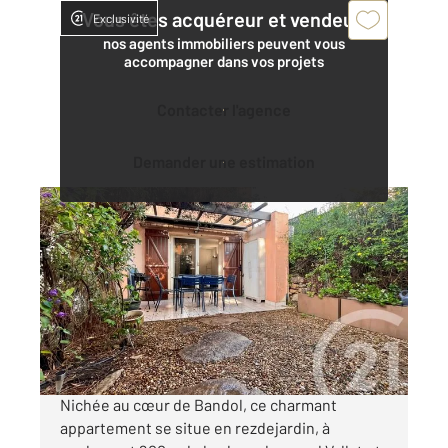
Vous êtes acquéreur et vendeur,
Exclusivité
nos agents immobiliers peuvent vous
accompagner dans vos projets
Contacter l'agence
Demander une estimation
BANDOL 83
2
22,68 m
, 1 pièce
Ref : 1550
Appartement F1 à vendre
186 000 €
Visiter le site dédié
Nichée au cœur de Bandol, ce charmant
appartement se situe en rezdejardin, à