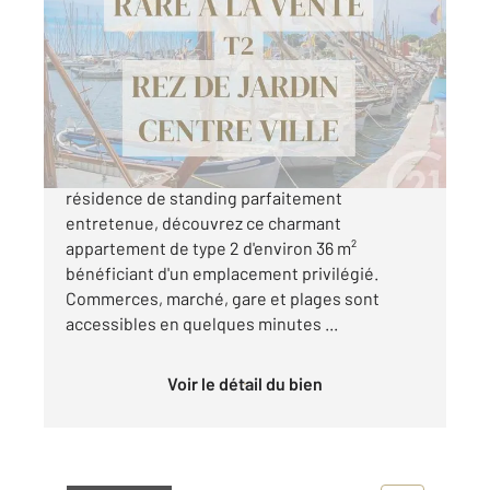
2
37,12 m
, 2 pièces
Ref : 1425
Appartement T2 à vendre
329 000 €
En plein cœur de Bandol, au sein d'une
résidence de standing parfaitement
entretenue, découvrez ce charmant
appartement de type 2 d'environ 36 m²
bénéficiant d'un emplacement privilégié.
Commerces, marché, gare et plages sont
accessibles en quelques minutes ...
Voir le détail du bien