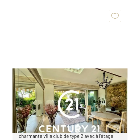
BANDOL 83
2
47,58 m
, 2 pièces
Ref : 719
Maison à vendre
315 700 €
BANDOL VILLA CLUB Venez découvrir cette
charmante villa club de type 2 avec à l'étage