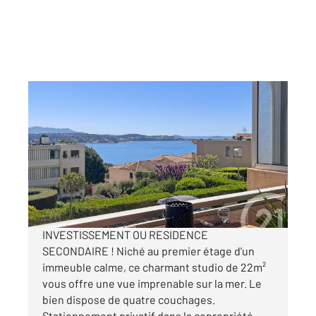
BANDOL 83
2
22,10 m
, 1 pièce
Ref : 1584
Appartement F1 à vendre
160 000 €
Visiter le site dédié
INVESTISSEMENT OU RESIDENCE
SECONDAIRE ! Niché au premier étage d'un
immeuble calme, ce charmant studio de 22m²
vous offre une vue imprenable sur la mer. Le
bien dispose de quatre couchages.
Stationnement privatif dans la copropriété.