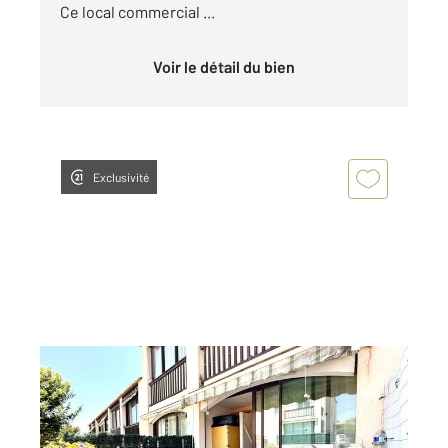
Ce local commercial ...
Voir le détail du bien
Exclusivité
BANDOL 83
2
18 m
, 1 pièce
Ref : 858
Appartement Studio à vendre