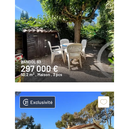
BANDOL 83
297 000 €
2
50,2 m
, Maison
, 3 pcs
Exclusivité