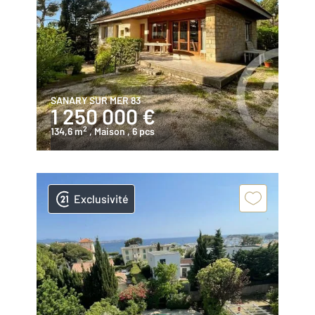
SANARY SUR MER 83
1 250 000 €
2
134,6 m
, Maison
, 6 pcs
Exclusivité