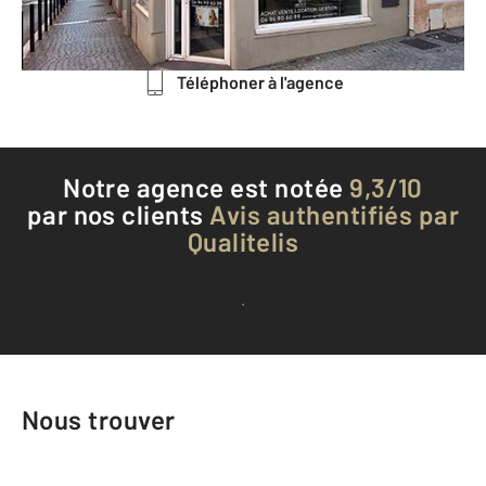
Envoyer un message
Téléphoner à l'agence
Notre agence est notée
9,3/10
par nos clients
Avis authentifiés par
Qualitelis
Voir tous les avis clients
Nous trouver