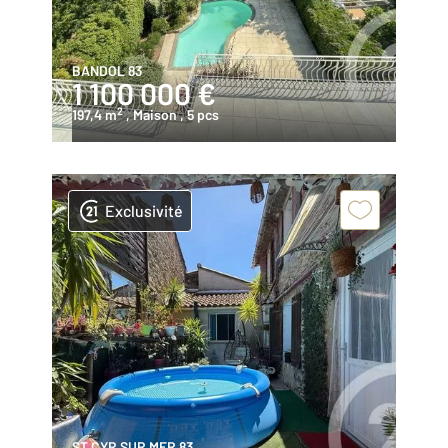
BANDOL 83
1 100 000 €
2
197,4 m
, Maison
, 5 pcs
Exclusivité
ST CYR SUR MER 83