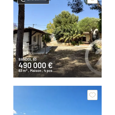
BANDOL 83
490 000 €
2
83 m
, Maison
, 4 pcs