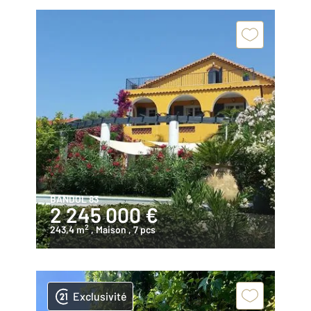
BANDOL 83
2 245 000 €
2
243,4 m
, Maison
, 7 pcs
Exclusivité