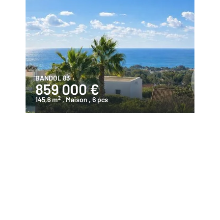
BANDOL 83
859 000 €
2
145,6 m
, Maison
, 6 pcs