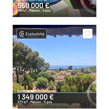
550 000 €
2
118 m
, Maison
, 4 pcs
Exclusivité
BANDOL 83
1 349 000 €
2
277 m
, Maison
, 11 pcs