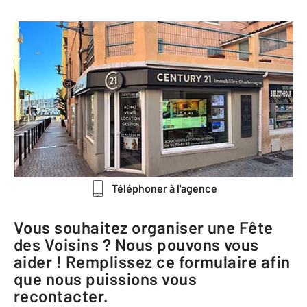
CENTURY 21 Immobilière
Charlemagne
3 rue Gabriel Péri
83150 BANDOL
Me rendre à l'agence
Téléphoner à l'agence
Vous souhaitez organiser une Fête
des Voisins ? Nous pouvons vous
aider ! Remplissez ce formulaire afin
que nous puissions vous
recontacter.